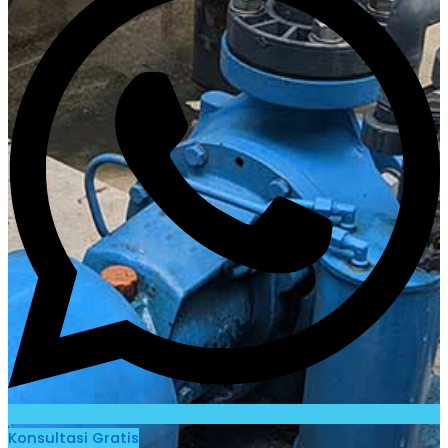
Panel & Kontrol
Panel Electric Pump
Genset
Genset Perkins
Genset Yanmar
Genset V-GEN
Toko
Galeri
Blog
Kontak
X
Konsultasi Gratis