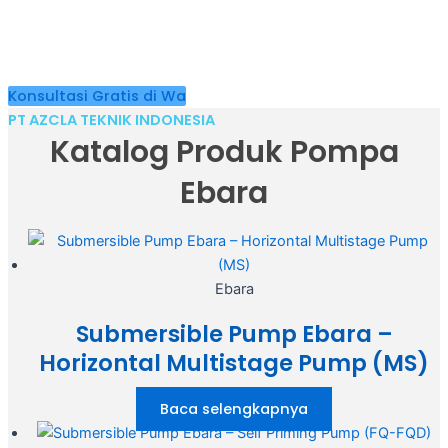
Kami siap bantu Anda memilih pompa EBARA paling sesuai
dengan kebutuhan proyek Anda. Dapatkan produk original,
solusi cepat, dan layanan bergaransi dari tim ahli
berpengalaman!
Konsultasi Gratis di Wa
PT AZCLA TEKNIK INDONESIA
Katalog Produk Pompa
Ebara
Ebara
Submersible Pump Ebara –
Horizontal Multistage Pump (MS)
Baca selengkapnya