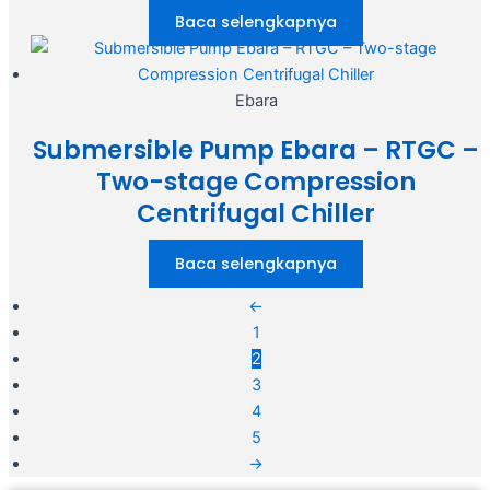
Baca selengkapnya
Ebara
Submersible Pump Ebara – RTGC –
Two-stage Compression
Centrifugal Chiller
Baca selengkapnya
←
1
2
3
4
5
→