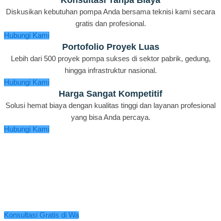
Diskusikan kebutuhan pompa Anda bersama teknisi kami secara
gratis dan profesional.
Hubungi Kami
Portofolio Proyek Luas
Lebih dari 500 proyek pompa sukses di sektor pabrik, gedung,
hingga infrastruktur nasional.
Hubungi Kami
Harga Sangat Kompetitif
Solusi hemat biaya dengan kualitas tinggi dan layanan profesional
yang bisa Anda percaya.
Hubungi Kami
Cari Pompa Industri yang
Tepat?
Kami siap bantu Anda memilih pompa industri paling sesuai
dengan kebutuhan proyek Anda. Dapatkan solusi cepat, harga
terbaik, dan layanan bergaransi dari tim berpengalaman!
Konsultasi Gratis di Wa