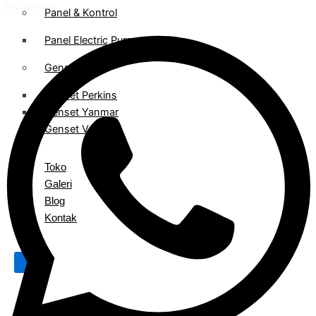
profesional.
Panel & Kontrol
Panel Electric Pump
Genset
Genset Perkins
Genset Yanmar
Genset V-GEN
Toko
Galeri
Blog
Kontak
X