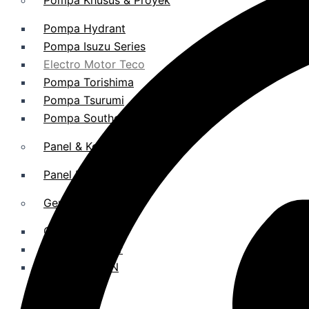
Pompa Khusus & Proyek
Pompa Hydrant
Pompa Isuzu Series
Electro Motor Teco
Pompa Torishima
Pompa Tsurumi
Pompa Southern Cross
Panel & Kontrol
Panel Electric Pump
Genset
Genset Perkins
Genset Yanmar
Genset V-GEN
Toko