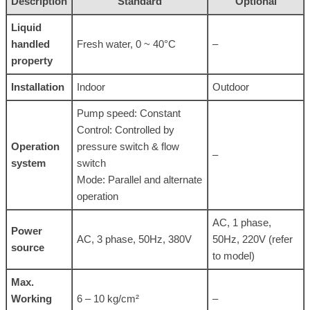
Description
Standard
Optional
Liquid
handled
Fresh water, 0 ~ 40°C
–
property
Installation
Indoor
Outdoor
Pump speed: Constant
Control: Controlled by
Operation
pressure switch & flow
–
system
switch
Mode: Parallel and alternate
operation
AC, 1 phase,
Power
AC, 3 phase, 50Hz, 380V
50Hz, 220V (refer
source
to model)
Max.
Working
6 – 10 kg/cm²
–