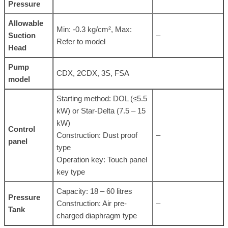
Pressure
Allowable
Min: -0.3 kg/cm², Max:
Suction
–
Refer to model
Head
Pump
CDX, 2CDX, 3S, FSA
model
Starting method: DOL (≤5.5
kW) or Star-Delta (7.5 – 15
kW)
Control
Construction: Dust proof
–
panel
type
Operation key: Touch panel
key type
Capacity: 18 – 60 litres
Pressure
Construction: Air pre-
–
Tank
charged diaphragm type