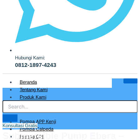
Hubungi Kami:
0812-1897-4243
Beranda
Tentang Kami
Produk Kami
Pompa Air Bersih & Industri
Pompa APP Kenji
Konsultasi Gratis
Pompa Calpeda
Submersible Pump Ebara –
Pompa CRI