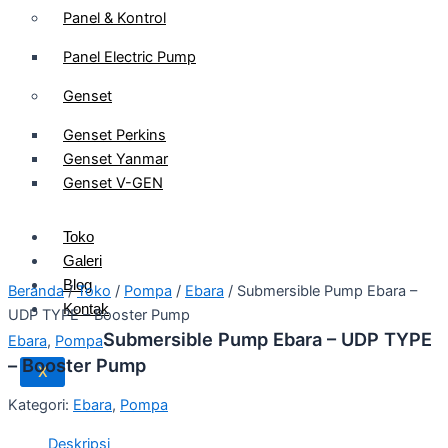
Panel & Kontrol
Panel Electric Pump
Genset
Genset Perkins
Genset Yanmar
Genset V-GEN
Toko
Galeri
Blog
Beranda
/
Toko
/
Pompa
/
Ebara
/ Submersible Pump Ebara –
Kontak
UDP TYPE – Booster Pump
Submersible Pump Ebara – UDP TYPE
Ebara
,
Pompa
– Booster Pump
X
Kategori:
Ebara
,
Pompa
Deskripsi