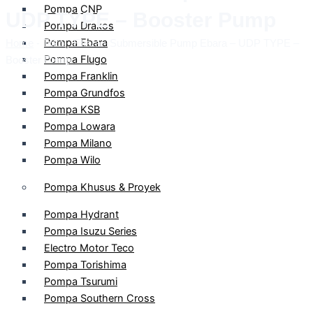
Pompa CNP
UDP TYPE – Booster Pump
Pompa Drakos
Pompa Ebara
Home
-
Toko
-
Ebara
-
Submersible Pump Ebara – UDP TYPE –
Pompa Flugo
Booster Pump
Pompa Franklin
Pompa Grundfos
Pompa KSB
Pompa Lowara
Pompa Milano
Pompa Wilo
Pompa Khusus & Proyek
Pompa Hydrant
Pompa Isuzu Series
Electro Motor Teco
Pompa Torishima
Pompa Tsurumi
Pompa Southern Cross