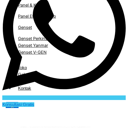
Panel & Kontrol
Panel Electric Pump
Genset
Genset Perkins
Genset Yanmar
Genset V-GEN
Toko
Galeri
Blog
Kontak
Konsultasi Gratis
X