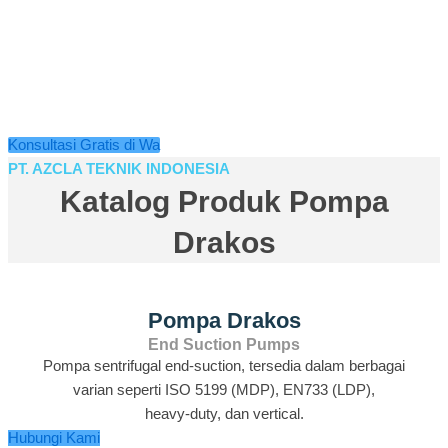
Cari Pompa Drakos yang
Tepat?
Kami siap bantu Anda memilih pompa Drakos paling sesuai
dengan kebutuhan proyek Anda. Dapatkan produk original, solusi
cepat, dan layanan bergaransi dari tim ahli berpengalaman!
Konsultasi Gratis di Wa
PT. AZCLA TEKNIK INDONESIA
Katalog Produk Pompa
Drakos
Pompa Drakos
End Suction Pumps
Pompa sentrifugal end‑suction, tersedia dalam berbagai
varian seperti ISO 5199 (MDP), EN733 (LDP),
heavy‑duty, dan vertical.
Hubungi Kami