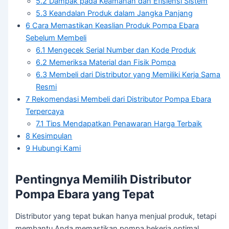
5.2
Dampak pada Keamanan dan Efisiensi Sistem
5.3
Keandalan Produk dalam Jangka Panjang
6
Cara Memastikan Keaslian Produk Pompa Ebara
Sebelum Membeli
6.1
Mengecek Serial Number dan Kode Produk
6.2
Memeriksa Material dan Fisik Pompa
6.3
Membeli dari Distributor yang Memiliki Kerja Sama
Resmi
7
Rekomendasi Membeli dari Distributor Pompa Ebara
Terpercaya
7.1
Tips Mendapatkan Penawaran Harga Terbaik
8
Kesimpulan
9
Hubungi Kami
Pentingnya Memilih Distributor
Pompa Ebara yang Tepat
Distributor yang tepat bukan hanya menjual produk, tetapi
membantu Anda memastikan pompa bekerja optimal