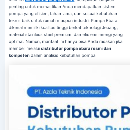
penting untuk memastikan Anda mendapatkan sistem
Panel Electric Pump
pompa yang efisien, tahan lama, dan sesuai kebutuhan
teknis baik untuk rumah maupun industri. Pompa Ebara
Genset
dikenal memiliki kualitas tinggi berkat teknologi Jepang,
Genset Perkins
material stainless steel premium, dan efisiensi energi yang
Genset Yanmar
optimal. Namun, manfaat ini hanya bisa Anda rasakan jika
Genset V-GEN
membeli melalui
distributor pompa ebara resmi dan
kompeten
dalam analisis kebutuhan pompa.
Toko
Galeri
Blog
Kontak
X