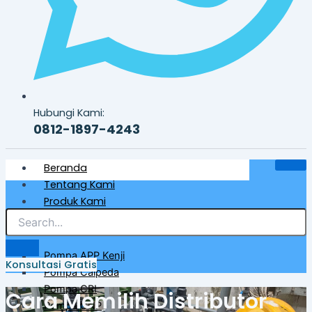
Hubungi Kami:
0812-1897-4243
Beranda
Tentang Kami
Produk Kami
Pompa Air Bersih & Industri
Pompa APP Kenji
Konsultasi Gratis
Pompa Calpeda
Pompa CRI
Cara Memilih Distributor
Pompa CNP