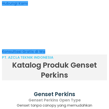
Hubungi Kami
Cari Genset Perkins yang
Tepat?
Kami siap bantu Anda memilih Genset Perkins paling
sesuai dengan kebutuhan proyek Anda. Dapatkan produk
original, solusi cepat, dan layanan bergaransi dari tim ahli
berpengalaman!
Konsultasi Gratis di Wa
PT. AZCLA TEKNIK INDONESIA
Katalog Produk Genset
Perkins
Genset Perkins
Genset Perkins Open Type
Genset tanpa canopy yang memudahkan