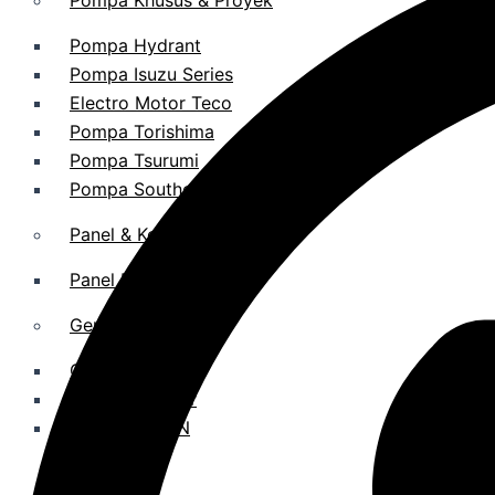
Pompa Khusus & Proyek
Pompa Hydrant
Pompa Isuzu Series
Electro Motor Teco
Pompa Torishima
Pompa Tsurumi
Pompa Southern Cross
Panel & Kontrol
Panel Electric Pump
Genset
Genset Perkins
Genset Yanmar
Genset V-GEN
Toko