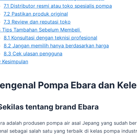
7.1
Distributor resmi atau toko spesialis pompa
7.2
Pastikan produk original
7.3
Review dan reputasi toko
8
Tips Tambahan Sebelum Membeli
8.1
Konsultasi dengan teknisi profesional
8.2
Jangan memilih hanya berdasarkan harga
8.3
Cek ulasan pengguna
9
Kesimpulan
engenal Pompa Ebara dan Kel
Sekilas tentang brand Ebara
ra adalah produsen pompa air asal Jepang yang sudah berop
enal sebagai salah satu yang terbaik di kelas pompa indust