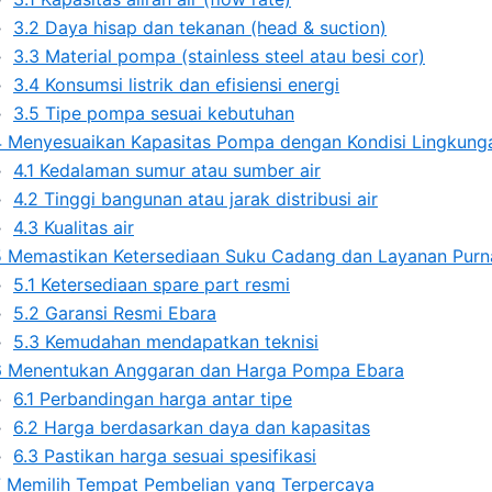
3.2
Daya hisap dan tekanan (head & suction)
3.3
Material pompa (stainless steel atau besi cor)
3.4
Konsumsi listrik dan efisiensi energi
3.5
Tipe pompa sesuai kebutuhan
4
Menyesuaikan Kapasitas Pompa dengan Kondisi Lingkung
4.1
Kedalaman sumur atau sumber air
4.2
Tinggi bangunan atau jarak distribusi air
4.3
Kualitas air
5
Memastikan Ketersediaan Suku Cadang dan Layanan Purn
5.1
Ketersediaan spare part resmi
5.2
Garansi Resmi Ebara
5.3
Kemudahan mendapatkan teknisi
6
Menentukan Anggaran dan Harga Pompa Ebara
6.1
Perbandingan harga antar tipe
6.2
Harga berdasarkan daya dan kapasitas
6.3
Pastikan harga sesuai spesifikasi
7
Memilih Tempat Pembelian yang Terpercaya