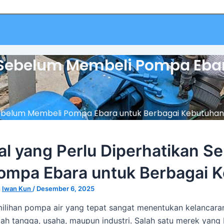
n Sebelum Membeli Pompa Eba
 Sebelum Membeli Pompa Ebara untuk Berbagai Kebutuhan
al yang Perlu Diperhatikan 
ompa Ebara untuk Berbagai 
h
Iwan Kun
/
Desember 6, 2025
ilihan pompa air yang tepat sangat menentukan kelancaran 
ah tangga, usaha, maupun industri. Salah satu merek yan