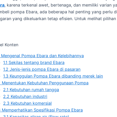
ra
, karena terkenal awet, bertenaga, dan memiliki varian
beli pompa Ebara, ada beberapa hal penting yang perlu dip
garan yang dikeluarkan tetap efisien. Untuk melihat piliha
el Konten
Mengenal Pompa Ebara dan Kelebihannya
1.1
Sekilas tentang brand Ebara
1.2
Jenis-jenis pompa Ebara di pasaran
1.3
Keunggulan Pompa Ebara dibanding merek lain
2
Menentukan Kebutuhan Penggunaan Pompa
2.1
Kebutuhan rumah tangga
2.2
Kebutuhan industri
2.3
Kebutuhan komersial
3
Memperhatikan Spesifikasi Pompa Ebara
3.1
Kapasitas aliran air (flow rate)