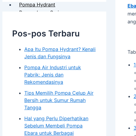
Pompa Hydrant
Eba
Pompa Isuzu Series
mem
Electro Motor Teco
ang
Pompa Torishima
Pos-pos Terbaru
Pompa Tsurumi
Pompa Southern Cross
Apa Itu Pompa Hydrant? Kenali
Tab
Panel & Kontrol
Jenis dan Fungsinya
1
Pompa Air Industri untuk
Panel Electric Pump
Pabrik: Jenis dan
Genset
Rekomendasinya
Tips Memilih Pompa Celup Air
Genset Perkins
Bersih untuk Sumur Rumah
Genset Yanmar
Tangga
Genset V-GEN
Hal yang Perlu Diperhatikan
Sebelum Membeli Pompa
Toko
Ebara untuk Berbagai
Galeri