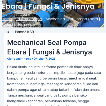
Pompa Drakos
Ebara | Fungsi & Jenisnya
Pompa Ebara
Pompa Flugo
Home
-
Edukasi Pompa
-
Mechanical Seal Pompa Ebara |
Pompa Franklin
Fungsi & Jenisnya
Pompa Grundfos
Pompa KSB
Pompa Lowara
Mechanical Seal Pompa
Pompa Milano
Pompa Wilo
Ebara | Fungsi & Jenisnya
Pompa Khusus & Proyek
Oleh
admin-4zcla
/
Oktober 7, 2025
Dalam dunia industri, performa pompa air tidak hanya
Pompa Hydrant
bergantung pada motor dan impeller, tetapi juga pada satu
Pompa Isuzu Series
komponen kecil yang berperan besar:
mechanical seal
.
Electro Motor Teco
Komponen ini berfungsi mencegah kebocoran fluida dari
Pompa Torishima
dalam pompa agar sistem tetap bekerja efisien dan aman.
Pompa Tsurumi
Tanpa mechanical seal yang baik, pompa berisiko
Pompa Southern Cross
mengalami kebocoran, penurunan tekanan, hingga
Panel & Kontrol