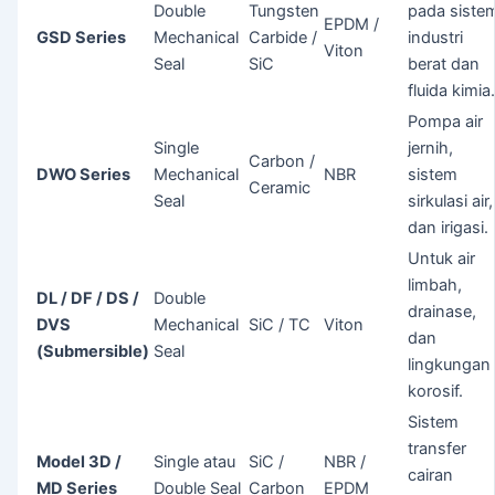
Double
Tungsten
pada siste
EPDM /
GSD Series
Mechanical
Carbide /
industri
Viton
Seal
SiC
berat dan
fluida kimia
Pompa air
Single
jernih,
Carbon /
DWO Series
Mechanical
NBR
sistem
Ceramic
Seal
sirkulasi air,
dan irigasi.
Untuk air
limbah,
DL / DF / DS /
Double
drainase,
DVS
Mechanical
SiC / TC
Viton
dan
(Submersible)
Seal
lingkungan
korosif.
Sistem
transfer
Model 3D /
Single atau
SiC /
NBR /
cairan
MD Series
Double Seal
Carbon
EPDM