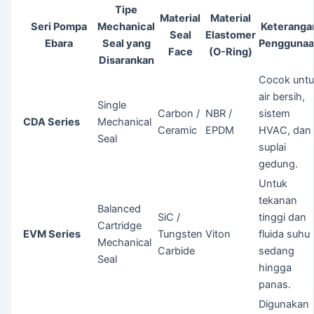
Tipe
Material
Material
Seri Pompa
Mechanical
Keteranga
Seal
Elastomer
Ebara
Seal yang
Pengguna
Face
(O-Ring)
Disarankan
Cocok unt
air bersih,
Single
Carbon /
NBR /
sistem
CDA Series
Mechanical
Ceramic
EPDM
HVAC, dan
Seal
suplai
gedung.
Untuk
tekanan
Balanced
SiC /
tinggi dan
Cartridge
EVM Series
Tungsten
Viton
fluida suhu
Mechanical
Carbide
sedang
Seal
hingga
panas.
Digunakan