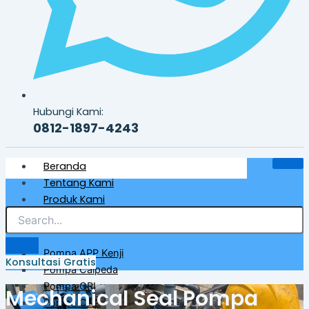
Hubungi Kami:
0812-1897-4243
Beranda
Tentang Kami
Produk Kami
Pompa Air Bersih & Industri
Pompa APP Kenji
Konsultasi Gratis
Pompa Calpeda
Pompa CRI
Mechanical Seal Pompa
Pompa CNP