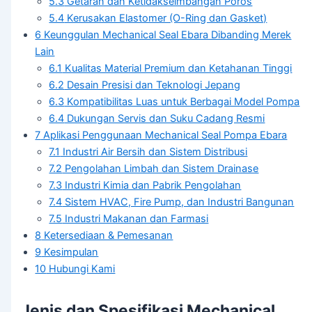
5.3
Getaran dan Ketidakseimbangan Poros
5.4
Kerusakan Elastomer (O-Ring dan Gasket)
6
Keunggulan Mechanical Seal Ebara Dibanding Merek
Lain
6.1
Kualitas Material Premium dan Ketahanan Tinggi
6.2
Desain Presisi dan Teknologi Jepang
6.3
Kompatibilitas Luas untuk Berbagai Model Pompa
6.4
Dukungan Servis dan Suku Cadang Resmi
7
Aplikasi Penggunaan Mechanical Seal Pompa Ebara
7.1
Industri Air Bersih dan Sistem Distribusi
7.2
Pengolahan Limbah dan Sistem Drainase
7.3
Industri Kimia dan Pabrik Pengolahan
7.4
Sistem HVAC, Fire Pump, dan Industri Bangunan
7.5
Industri Makanan dan Farmasi
8
Ketersediaan & Pemesanan
9
Kesimpulan
10
Hubungi Kami
Jenis dan Spesifikasi Mechanical