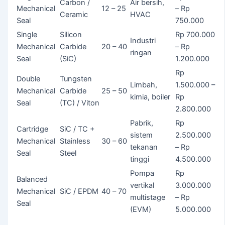
Carbon /
Air bersih,
Mechanical
12 – 25
– Rp
Ceramic
HVAC
Seal
750.000
Single
Silicon
Rp 700.000
Industri
Mechanical
Carbide
20 – 40
– Rp
ringan
Seal
(SiC)
1.200.000
Rp
Double
Tungsten
Limbah,
1.500.000 –
Mechanical
Carbide
25 – 50
kimia, boiler
Rp
Seal
(TC) / Viton
2.800.000
Pabrik,
Rp
Cartridge
SiC / TC +
sistem
2.500.000
Mechanical
Stainless
30 – 60
tekanan
– Rp
Seal
Steel
tinggi
4.500.000
Pompa
Rp
Balanced
vertikal
3.000.000
Mechanical
SiC / EPDM
40 – 70
multistage
– Rp
Seal
(EVM)
5.000.000