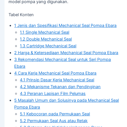
model pompa yang digunakan.
Tabel Konten
1
Jenis dan Spesifikasi Mechanical Seal Pompa Ebara
1.1
Single Mechanical Seal
1.2
Double Mechanical Seal
1.3
Cartridge Mechanical Seal
2
Harga & Ketersediaan Mechanical Seal Pompa Ebara
3
Rekomendasi Mechanical Seal untuk Seri Pompa
Ebara
4
Cara Kerja Mechanical Seal Pompa Ebara
4.1
Prinsip Dasar Kerja Mechanical Seal
4.2
Mekanisme Tekanan dan Pendinginan
4.3
Peranan Lapisan Film Pelumas
5
Masalah Umum dan Solusinya pada Mechanical Seal
Pompa Ebara
5.1
Kebocoran pada Permukaan Seal
5.2
Permukaan Seal Aus atau Retak