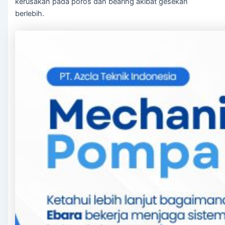
kerusakan pada poros dan bearing akibat gesekan
berlebih.
Panel Electric Pump
Genset
Genset Perkins
Genset Yanmar
Genset V-GEN
Toko
Galeri
Blog
Kontak
X