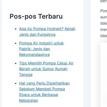
ber
Pompa Hydrant
Pompa Isuzu Series
Pom
Pos-pos Terbaru
Electro Motor Teco
sum
Pompa Torishima
dal
Pompa Tsurumi
Apa Itu Pompa Hydrant? Kenali
mem
Jenis dan Fungsinya
Pompa Southern Cross
idea
Pompa Air Industri untuk
Panel & Kontrol
Pabrik: Jenis dan
Panel Electric Pump
Rekomendasinya
Tips Memilih Pompa Celup Air
Genset
Bersih untuk Sumur Rumah
Genset Perkins
Tangga
Genset Yanmar
Hal yang Perlu Diperhatikan
Genset V-GEN
Sebelum Membeli Pompa
Ebara untuk Berbagai
Toko
Kebutuhan
Galeri