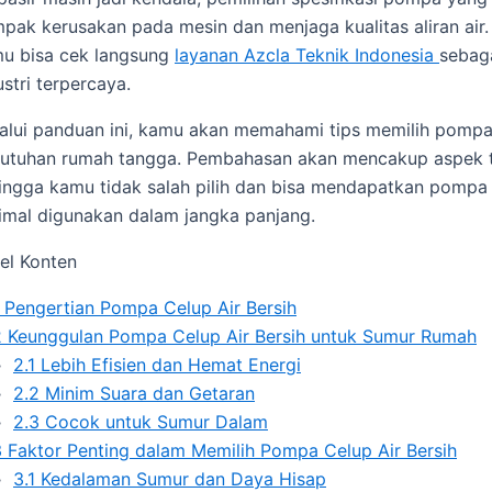
pak kerusakan pada mesin dan menjaga kualitas aliran air
u bisa cek langsung
layanan
Azcla Teknik Indonesia
sebaga
ustri terpercaya.
alui panduan ini, kamu akan memahami tips memilih pompa 
utuhan rumah tangga. Pembahasan akan mencakup aspek te
ingga kamu tidak salah pilih dan bisa mendapatkan pompa 
imal digunakan dalam jangka panjang.
el Konten
Pengertian Pompa Celup Air Bersih
2
Keunggulan Pompa Celup Air Bersih untuk Sumur Rumah
2.1
Lebih Efisien dan Hemat Energi
2.2
Minim Suara dan Getaran
2.3
Cocok untuk Sumur Dalam
3
Faktor Penting dalam Memilih Pompa Celup Air Bersih
3.1
Kedalaman Sumur dan Daya Hisap