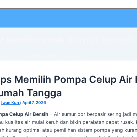
ir Bersih untuk Sumur Rumah
 Bersih untuk Sumur Rumah Tangga
ips Memilih Pompa Celup Air
umah Tangga
h
Iwan Kun
/
April 7, 2026
pa Celup Air Bersih
– Air sumur bor berpasir sering jadi 
au kualitas air mulai keruh dan bikin peralatan cepat rusak. 
ah kurang optimal atau pemilihan sistem pompa yang kurang