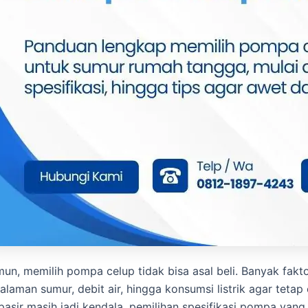
un, memilih pompa celup tidak bisa asal beli. Banyak fakto
alaman sumur, debit air, hingga konsumsi listrik agar tetap e
pasir masih jadi kendala, pemilihan spesifikasi pompa ya