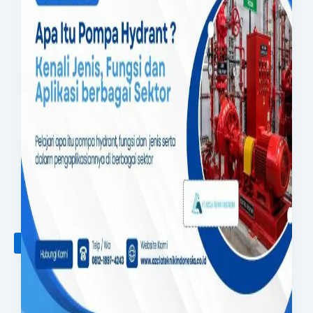
Panel Electric Pump
Genset
Genset Perkins
Genset Yanmar
Genset V-GEN
Toko
Galeri
Blog
Kontak
X