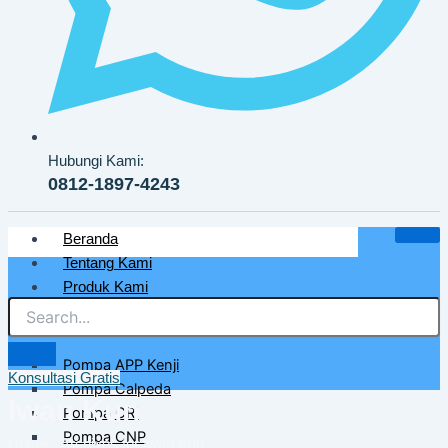
Hubungi Kami:
0812-1897-4243
Beranda
Tentang Kami
Produk Kami
Pompa Air Bersih & Industri
Pompa APP Kenji
Konsultasi Gratis
Pompa Calpeda
Iwan Kun
Pompa CRI
Pompa CNP
Home
-
Archives for Iwan Kun