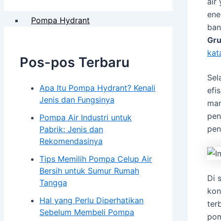
Pompa Khusus & Proyek
air
ene
Pompa Hydrant
ban
Pompa Isuzu Series
Gru
Electro Motor Teco
kat
Pompa Torishima
Pos-pos Terbaru
Pompa Tsurumi
Sel
Pompa Southern Cross
Apa Itu Pompa Hydrant? Kenali
efi
Jenis dan Fungsinya
mam
Panel & Kontrol
pen
Pompa Air Industri untuk
Panel Electric Pump
pen
Pabrik: Jenis dan
Rekomendasinya
Genset
Tips Memilih Pompa Celup Air
Genset Perkins
Bersih untuk Sumur Rumah
Genset Yanmar
Di 
Tangga
Genset V-GEN
kon
Hal yang Perlu Diperhatikan
ter
Sebelum Membeli Pompa
pom
Toko