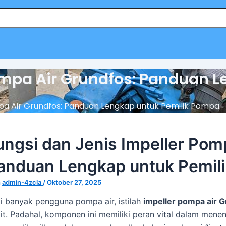
Pompa Air Grundfos: Panduan 
mpa Air Grundfos: Panduan Lengkap untuk Pemilik Pompa
ungsi dan Jenis Impeller Pom
anduan Lengkap untuk Pemil
h
admin-4zcla
/
Oktober 27, 2025
i banyak pengguna pompa air, istilah
impeller pompa air 
it. Padahal, komponen ini memiliki peran vital dalam mene