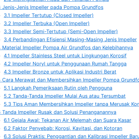
3
Jenis-Jenis Impeller pada Pompa Grundfos
3.1
Impeller Tertutup (Closed Impeller)
3.2
Impeller Terbuka (Open Impeller)
3.3
Impeller Semi-Tertutup (Semi-Open Impeller)
3.4
Perbandingan Efisiensi Masing-Masing Jenis Impeller
4
Material Impeller Pompa Air Grundfos dan Kelebihannya
4.1
Impeller Stainless Steel untuk Lingkungan Korosif
4.2
Impeller Noryl untuk Penggunaan Rumah Tangga
4.3
Impeller Bronze untuk Aplikasi Industri Berat
5
Cara Merawat dan Membersihkan Impeller Pompa Grundf
5.1
Langkah Pemeriksaan Rutin oleh Pengguna
5.2
Tanda-Tanda Impeller Mulai Aus atau Tersumbat
5.3
Tips Aman Membersihkan Impeller tanpa Merusak K
6
Tanda Impeller Rusak dan Solusi Penanganannya
6.1
Gejala Awal: Tekanan Air Melemah dan Suara Kasar
6.2
Faktor Penyebab: Korosi, Kavitasi, dan Kotoran
6.3
Solusi Praktis: Penggantian dan Kalibrasi Impeller Bar