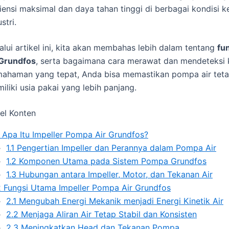
siensi maksimal dan daya tahan tinggi di berbagai kondisi
stri.
alui artikel ini, kita akan membahas lebih dalam tentang
fu
 Grundfos
, serta bagaimana cara merawat dan mendeteksi 
ahaman yang tepat, Anda bisa memastikan pompa air tetap
iliki usia pakai yang lebih panjang.
el Konten
Apa Itu Impeller Pompa Air Grundfos?
1.1
Pengertian Impeller dan Perannya dalam Pompa Air
1.2
Komponen Utama pada Sistem Pompa Grundfos
1.3
Hubungan antara Impeller, Motor, dan Tekanan Air
2
Fungsi Utama Impeller Pompa Air Grundfos
2.1
Mengubah Energi Mekanik menjadi Energi Kinetik Air
2.2
Menjaga Aliran Air Tetap Stabil dan Konsisten
2.3
Meningkatkan Head dan Tekanan Pompa