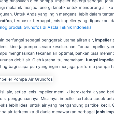
 yang dihasilkan oleh pompa. Impeller bekerja sebagai “ja
rgi mekanik menjadi energi kinetik untuk mendorong air ke 
gunan. Untuk Anda yang ingin mengenal lebih dalam tenta
ndfos
, termasuk berbagai jenis impeller yang digunakan, d
alog produk Grundfos di Azcla Teknik Indonesia
ain berfungsi sebagai penggerak utama aliran air,
impeller 
siensi kinerja pompa secara keseluruhan. Tanpa impeller y
pu menghasilkan tekanan air optimal, bahkan bisa menimbu
urunan debit air. Oleh karena itu, memahami
fungsi impell
ting bagi siapa pun yang ingin menjaga performa pompa t
sisi lain, setiap jenis impeller memiliki karakteristik yang
disi penggunaannya. Misalnya, impeller tertutup cocok unt
buka lebih ideal untuk air yang mengandung partikel kecil.
pa air terkemuka di dunia menawarkan berbagai
jenis im