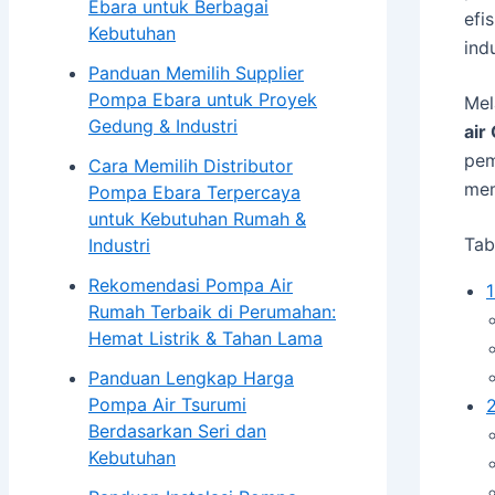
Ebara untuk Berbagai
efi
Galeri
Kebutuhan
indu
Blog
Panduan Memilih Supplier
Kontak
Pompa Ebara untuk Proyek
Mel
Gedung & Industri
air
X
pem
Cara Memilih Distributor
mem
Pompa Ebara Terpercaya
untuk Kebutuhan Rumah &
Tab
Industri
Rekomendasi Pompa Air
1
Rumah Terbaik di Perumahan:
Hemat Listrik & Tahan Lama
Panduan Lengkap Harga
Pompa Air Tsurumi
Berdasarkan Seri dan
Kebutuhan