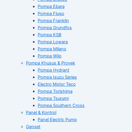
Pompa Ebara
Pompa Flugo
Pompa Franklin
Pompa Grundfos
Pompa KSB
Pompa Lowara
Pompa Milano
Pompa Wilo
Pompa Khusus & Proyek
Pompa Hydrant
Pompa Isuzu Series
Electro Motor Teco
Pompa Torishima
Pompa Tsurumi
Pompa Southern Cross
Panel & Kontrol
Panel Electric Pump
Genset