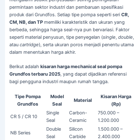
permintaan sektor industri dan pembaruan spesifikasi
produk dari Grundfos. Setiap tipe pompa seperti seri
CR,
CM, NB, dan TP
memiliki karakteristik dan ukuran yang
berbeda, sehingga harga seal-nya pun bervariasi. Faktor
seperti material penyusun, tipe penyegelan (
single
,
double
,
atau
cartridge
), serta ukuran poros menjadi penentu utama
dalam menentukan harga akhir.
Berikut adalah
kisaran harga mechanical seal pompa
Grundfos terbaru 2025
, yang dapat dijadikan referensi
bagi pengguna industri maupun rumah tangga.
Tipe Pompa
Model
Kisaran Harga
Material
Grundfos
Seal
(Rp)
Single
Carbon-
750.000 –
CR 5 / CR 10
Seal
Ceramic
1.200.000
Double
Silicon
1.500.000 –
NB Series
Seal
Carbide
2.400.000