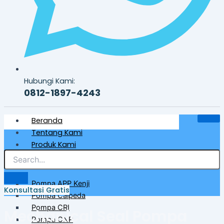
Hubungi Kami:
0812-1897-4243
Beranda
Tentang Kami
Produk Kami
Pompa Air Bersih & Industri
Pompa APP Kenji
Konsultasi Gratis
Pompa Calpeda
Pompa CRI
Mechanical Seal Pompa
Pompa CNP