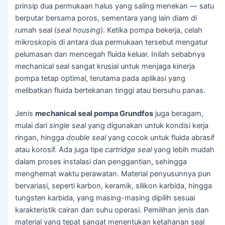
prinsip dua permukaan halus yang saling menekan — satu
berputar bersama poros, sementara yang lain diam di
rumah seal (
seal housing
). Ketika pompa bekerja, celah
mikroskopis di antara dua permukaan tersebut mengatur
pelumasan dan mencegah fluida keluar. Inilah sebabnya
mechanical seal sangat krusial untuk menjaga kinerja
pompa tetap optimal, terutama pada aplikasi yang
melibatkan fluida bertekanan tinggi atau bersuhu panas.
Jenis
mechanical seal pompa Grundfos
juga beragam,
mulai dari
single seal
yang digunakan untuk kondisi kerja
ringan, hingga
double seal
yang cocok untuk fluida abrasif
atau korosif. Ada juga tipe
cartridge seal
yang lebih mudah
dalam proses instalasi dan penggantian, sehingga
menghemat waktu perawatan. Material penyusunnya pun
bervariasi, seperti karbon, keramik, silikon karbida, hingga
tungsten karbida, yang masing-masing dipilih sesuai
karakteristik cairan dan suhu operasi. Pemilihan jenis dan
material yang tepat sangat menentukan ketahanan seal