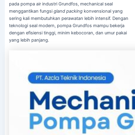
pada pompa air industri Grundfos, mechanical seal
Panel Electric Pump
menggantikan fungsi
gland packing
konvensional yang
sering kali membutuhkan perawatan lebih intensif. Dengan
Genset
teknologi seal modern, pompa Grundfos mampu bekerja
dengan efisiensi tinggi, minim kebocoran, dan umur pakai
Genset Perkins
yang lebih panjang.
Genset Yanmar
Genset V-GEN
Toko
Galeri
Blog
Kontak
X