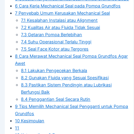
6
Cara Kerja Mechanical Seal pada Pompa Grundfos
7
Penyebab Umum Kerusakan Mechanical Seal
7.1
Kesalahan Instalasi atau Alignment
7.2
Kualitas Air atau Fluida Tidak Sesuai
7.3
Getaran Pompa Berlebihan
7.4
Suhu Operasional Terlalu Tinggi
7.5
Seal Face Kotor atau Tergores
8
Cara Merawat Mechanical Seal Pompa Grundfos Agar
Awet
8.1
Lakukan Pengecekan Berkala
8.2
Gunakan Fluida yang Sesuai Spesifikasi
8.3
Pastikan Sistem Pendingin atau Lubrikasi
Berfungsi Baik
8.4
Penggantian Seal Secara Rutin
9
Tips Memilih Mechanical Seal Pengganti untuk Pompa
Grundfos
10
Kesimpulan
11