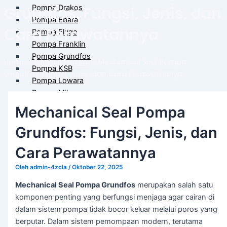
Pompa Drakos
Grundfos: Fungsi, Jenis, dan
Pompa Ebara
Cara Perawatannya
Pompa Flugo
Pompa Franklin
Pompa Grundfos
Home
-
Edukasi Pompa
-
Mechanical Seal Pompa
Pompa KSB
Grundfos: Fungsi, Jenis, dan Cara Perawatannya
Pompa Lowara
Pompa Milano
Pompa Wilo
Mechanical Seal Pompa
Pompa Khusus & Proyek
Grundfos: Fungsi, Jenis, dan
Pompa Hydrant
Cara Perawatannya
Pompa Isuzu Series
Oleh
admin-4zcla
/
Oktober 22, 2025
Electro Motor Teco
Pompa Torishima
Mechanical Seal Pompa Grundfos
merupakan salah satu
Pompa Tsurumi
komponen penting yang berfungsi menjaga agar cairan di
Pompa Southern Cross
dalam sistem pompa tidak bocor keluar melalui poros yang
berputar. Dalam sistem pemompaan modern, terutama
Panel & Kontrol