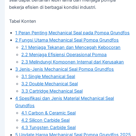
bekerja efisien di berbagai kondisi industri.
Tabel Konten
1
Peran Penting Mechanical Seal pada Pompa Grundfos
2
Fungsi Utama Mechanical Seal Pompa Grundfos
2.1
Menjaga Tekanan dan Mencegah Kebocoran
2.2
Menjaga Efisiensi Operasional Pompa
2.3
Melindungi Komponen Internal dari Kerusakan
3
Jenis-Jenis Mechanical Seal Pompa Grundfos
3.1
Single Mechanical Seal
3.2
Double Mechanical Seal
3.3
Cartridge Mechanical Seal
4
Spesifikasi dan Jenis Material Mechanical Seal
Grundfos
4.1
Carbon & Ceramic Seal
4.2
Silicon Carbide Seal
4.3
Tungsten Carbide Seal
5
Update Harga Mechanical Seal Pompa Grundfos 2025