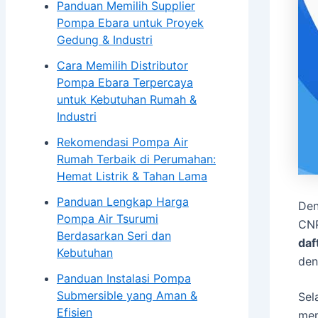
Panduan Memilih Supplier
Blog
Pompa Ebara untuk Proyek
Kontak
Gedung & Industri
Cara Memilih Distributor
X
Pompa Ebara Terpercaya
untuk Kebutuhan Rumah &
Industri
Rekomendasi Pompa Air
Rumah Terbaik di Perumahan:
Hemat Listrik & Tahan Lama
Panduan Lengkap Harga
Den
Pompa Air Tsurumi
CNP
Berdasarkan Seri dan
daf
Kebutuhan
den
Panduan Instalasi Pompa
Submersible yang Aman &
Sel
Efisien
mem