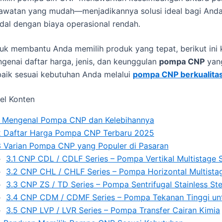
awatan yang mudah—menjadikannya solusi ideal bagi An
dal dengan biaya operasional rendah.
uk membantu Anda memilih produk yang tepat, berikut ini
genai daftar harga, jenis, dan keunggulan
pompa CNP
yang
baik sesuai kebutuhan Anda melalui
pompa CNP berkualitas 
el Konten
Mengenal Pompa CNP dan Kelebihannya
2
Daftar Harga Pompa CNP Terbaru 2025
3
Varian Pompa CNP yang Populer di Pasaran
3.1
CNP CDL / CDLF Series – Pompa Vertikal Multistage St
3.2
CNP CHL / CHLF Series – Pompa Horizontal Multist
3.3
CNP ZS / TD Series – Pompa Sentrifugal Stainless Ste
3.4
CNP CDM / CDMF Series – Pompa Tekanan Tinggi untuk
3.5
CNP LVP / LVR Series – Pompa Transfer Cairan Kimia