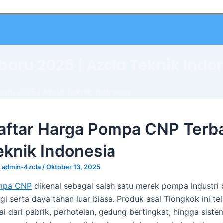
aru 2025 | Azcla Teknik Indo
ru 2025 | Azcla Teknik Indonesia
aftar Harga Pompa CNP Terba
eknik Indonesia
h
admin-4zcla
/
Oktober 13, 2025
mpa CNP
dikenal sebagai salah satu merek pompa industri 
ggi serta daya tahan luar biasa. Produk asal Tiongkok ini t
ai dari pabrik, perhotelan, gedung bertingkat, hingga sist