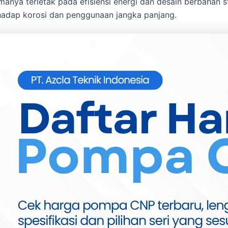
manya terletak pada efisiensi energi dan desain berbahan 
hadap korosi dan penggunaan jangka panjang.