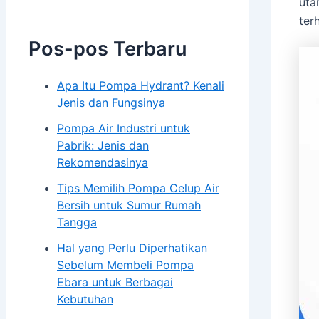
uta
Pompa Hydrant
ter
Pompa Isuzu Series
Pos-pos Terbaru
Electro Motor Teco
Pompa Torishima
Pompa Tsurumi
Apa Itu Pompa Hydrant? Kenali
Jenis dan Fungsinya
Pompa Southern Cross
Pompa Air Industri untuk
Panel & Kontrol
Pabrik: Jenis dan
Panel Electric Pump
Rekomendasinya
Tips Memilih Pompa Celup Air
Genset
Bersih untuk Sumur Rumah
Genset Perkins
Tangga
Genset Yanmar
Hal yang Perlu Diperhatikan
Genset V-GEN
Sebelum Membeli Pompa
Ebara untuk Berbagai
Toko
Kebutuhan
Galeri