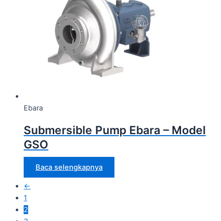
Ebara
Submersible Pump Ebara – Model
GSO
Baca selengkapnya
←
1
2