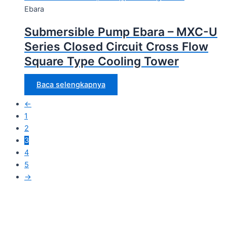
Ebara
Submersible Pump Ebara – MXC-U
Series Closed Circuit Cross Flow
Square Type Cooling Tower
Baca selengkapnya
←
1
2
3
4
5
→