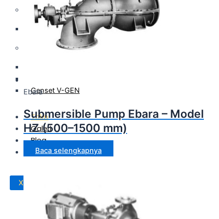
Panel & Kontrol
Panel Electric Pump
Genset
Genset Perkins
Genset Yanmar
Genset V-GEN
Ebara
Submersible Pump Ebara – Model
Toko
HZ (500–1500 mm)
Galeri
Blog
Baca selengkapnya
Kontak
X