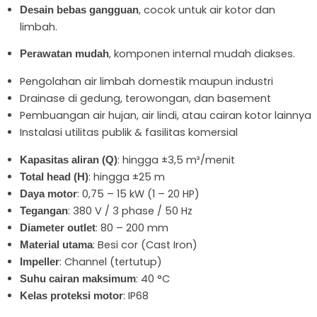
, cocok untuk air kotor dan
Desain bebas gangguan
limbah.
, komponen internal mudah diakses.
Perawatan mudah
Pengolahan air limbah domestik maupun industri
Drainase di gedung, terowongan, dan basement
Pembuangan air hujan, air lindi, atau cairan kotor lainnya
Instalasi utilitas publik & fasilitas komersial
: hingga ±3,5 m³/menit
Kapasitas aliran (Q)
: hingga ±25 m
Total head (H)
: 0,75 – 15 kW (1 – 20 HP)
Daya motor
: 380 V / 3 phase / 50 Hz
Tegangan
: 80 – 200 mm
Diameter outlet
: Besi cor (Cast Iron)
Material utama
: Channel (tertutup)
Impeller
: 40 °C
Suhu cairan maksimum
: IP68
Kelas proteksi motor