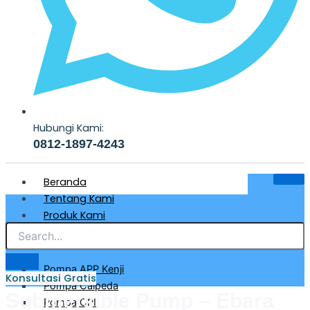
Hubungi Kami:
0812-1897-4243
Beranda
Tentang Kami
Produk Kami
Pompa Air Bersih & Industri
Pompa APP Kenji
Konsultasi Gratis
Pompa Calpeda
Submersible Pump – Ebara
Pompa CRI