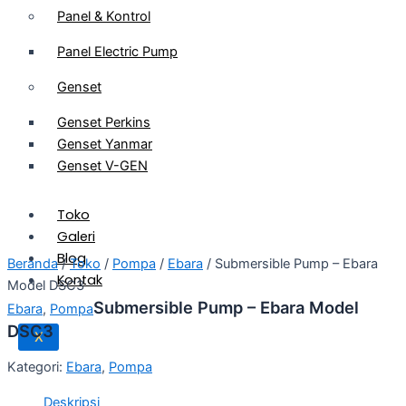
Panel & Kontrol
Panel Electric Pump
Genset
Genset Perkins
Genset Yanmar
Genset V-GEN
Toko
Galeri
Blog
Beranda
/
Toko
/
Pompa
/
Ebara
/ Submersible Pump – Ebara
Kontak
Model DSC3
Submersible Pump – Ebara Model
Ebara
,
Pompa
DSC3
X
Kategori:
Ebara
,
Pompa
Deskripsi