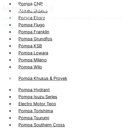
Pompa CNP
Model DSC3
Pompa Drakos
Home
-
Pompa Ebara
Toko
-
Ebara
-
Submersible Pump – Ebara Model
DSC3
Pompa Flugo
Pompa Franklin
Pompa Grundfos
Pompa KSB
Pompa Lowara
Pompa Milano
Pompa Wilo
Pompa Khusus & Proyek
Pompa Hydrant
Pompa Isuzu Series
Electro Motor Teco
Pompa Torishima
Pompa Tsurumi
Pompa Southern Cross