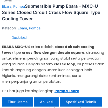
Tower
Submersible Pump Ebara – MXC-U
Ebara
,
Pompa
Series Closed Circuit Cross Flow Square Type
Cooling Tower
Kategori:
Ebara
,
Pompa
Deskripsi
EBARA MXC-U Series
adalah
closed circuit cooling
tower
tipe
cross flow dengan desain square
, dirancang
untuk efisiensi pendinginan yang stabil serta perawatan
yang mudah. Dengan sistem
closed loop
, air proses tidak
kontak langsung dengan udara luar, sehingga lebih
higienis, mengurangi risiko kontaminasi, serta
memperpanjang umur peralatan.
👉 Lihat juga katalog lengkap
Pompa Ebara
.
Fitur Utama
Aplikasi
Spesifikasi Teknik