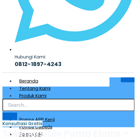
Hubungi Kami:
0812-1897-4243
Beranda
Tentang Kami
Produk Kami
Pompa Air Bersih & Industri
Pompa APP Kenji
Konsultasi Gratis
Pompa Calpeda
Submersible Pump Ebara –
Pompa CRI