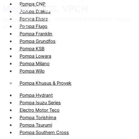
Pompa CNP
Model VPCS, VPCH
Pompa Drakos
Home
-
Pompa Ebara
Toko
-
Ebara
-
Submersible Pump Ebara – Model
VPCS, VPCH
Pompa Flugo
Pompa Franklin
Pompa Grundfos
Pompa KSB
Pompa Lowara
Pompa Milano
Pompa Wilo
Pompa Khusus & Proyek
Pompa Hydrant
Pompa Isuzu Series
Electro Motor Teco
Pompa Torishima
Pompa Tsurumi
Pompa Southern Cross