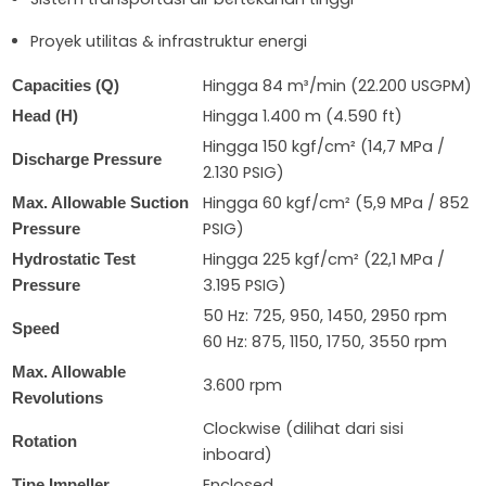
Proyek utilitas & infrastruktur energi
Hingga 84 m³/min (22.200 USGPM)
Capacities (Q)
Hingga 1.400 m (4.590 ft)
Head (H)
Hingga 150 kgf/cm² (14,7 MPa /
Discharge Pressure
2.130 PSIG)
Hingga 60 kgf/cm² (5,9 MPa / 852
Max. Allowable Suction
PSIG)
Pressure
Hingga 225 kgf/cm² (22,1 MPa /
Hydrostatic Test
3.195 PSIG)
Pressure
50 Hz: 725, 950, 1450, 2950 rpm
Speed
60 Hz: 875, 1150, 1750, 3550 rpm
Max. Allowable
3.600 rpm
Revolutions
Clockwise (dilihat dari sisi
Rotation
inboard)
Enclosed
Tipe Impeller