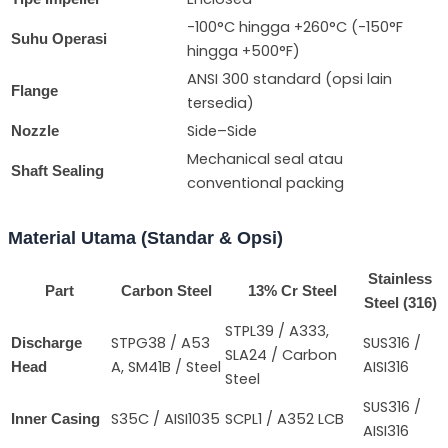
-100°C hingga +260°C (-150°F
Suhu Operasi
hingga +500°F)
ANSI 300 standard (opsi lain
Flange
tersedia)
Side–Side
Nozzle
Mechanical seal atau
Shaft Sealing
conventional packing
Material Utama (Standar & Opsi)
Stainless
Part
Carbon Steel
13% Cr Steel
Steel (316)
STPL39 / A333,
STPG38 / A53
SUS316 /
Discharge
SLA24 / Carbon
A, SM41B / Steel
AISI316
Head
Steel
SUS316 /
S35C / AISI1035
SCPL1 / A352 LCB
Inner Casing
AISI316