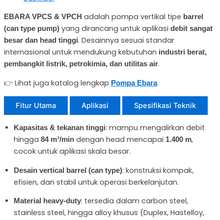
adalah pompa vertikal tipe
EBARA VPCS & VPCH
barrel
yang dirancang untuk aplikasi
(can type pump)
debit sangat
. Desainnya sesuai standar
besar dan head tinggi
internasional untuk mendukung kebutuhan
industri berat,
.
pembangkit listrik, petrokimia, dan utilitas air
👉 Lihat juga katalog lengkap
.
Pompa Ebara
Fitur Utama
Aplikasi
Spesifikasi Teknik
: mampu mengalirkan debit
Kapasitas & tekanan tinggi
hingga
dengan head mencapai
,
84 m³/min
1.400 m
cocok untuk aplikasi skala besar.
: konstruksi kompak,
Desain vertical barrel (can type)
efisien, dan stabil untuk operasi berkelanjutan.
: tersedia dalam carbon steel,
Material heavy-duty
stainless steel, hingga alloy khusus (Duplex, Hastelloy,