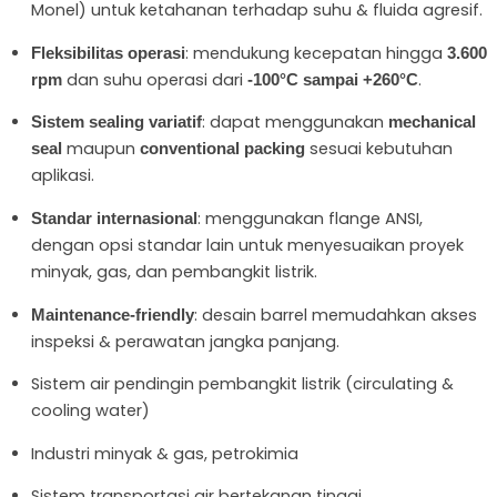
Monel) untuk ketahanan terhadap suhu & fluida agresif.
: mendukung kecepatan hingga
Fleksibilitas operasi
3.600
dan suhu operasi dari
.
rpm
-100°C sampai +260°C
: dapat menggunakan
Sistem sealing variatif
mechanical
maupun
sesuai kebutuhan
seal
conventional packing
aplikasi.
: menggunakan flange ANSI,
Standar internasional
dengan opsi standar lain untuk menyesuaikan proyek
minyak, gas, dan pembangkit listrik.
: desain barrel memudahkan akses
Maintenance-friendly
inspeksi & perawatan jangka panjang.
Sistem air pendingin pembangkit listrik (circulating &
cooling water)
Industri minyak & gas, petrokimia
Sistem transportasi air bertekanan tinggi