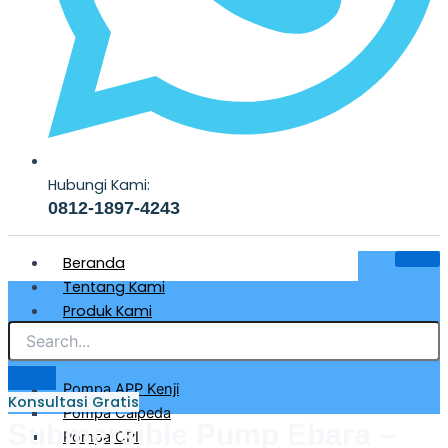
Hubungi Kami:
0812-1897-4243
Beranda
Tentang Kami
Produk Kami
Pompa Air Bersih & Industri
Pompa APP Kenji
Konsultasi Gratis
Pompa Calpeda
Submersible Pump Ebara –
Pompa CRI