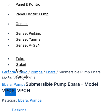
Panel & Kontrol
Panel Electric Pump
Genset
Genset Perkins
Genset Yanmar
Genset V-GEN
Toko
Galeri
Blog
Beranda
/
Toko
/
Pompa
/
Ebara
/ Submersible Pump Ebara –
Kontak
Model VPCS, VPCH
Submersible Pump Ebara – Model
Ebara
,
Pompa
VPCS, VPCH
X
Kategori:
Ebara
,
Pompa
Deskripsi