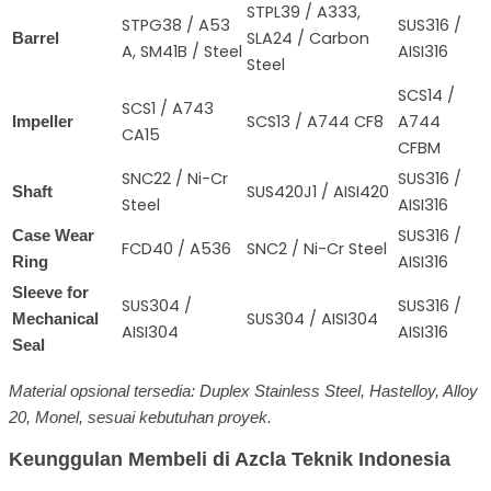
STPL39 / A333,
STPG38 / A53
SUS316 /
SLA24 / Carbon
Barrel
A, SM41B / Steel
AISI316
Steel
SCS14 /
SCS1 / A743
SCS13 / A744 CF8
A744
Impeller
CA15
CFBM
SNC22 / Ni-Cr
SUS316 /
SUS420J1 / AISI420
Shaft
Steel
AISI316
SUS316 /
Case Wear
FCD40 / A536
SNC2 / Ni-Cr Steel
AISI316
Ring
Sleeve for
SUS304 /
SUS316 /
SUS304 / AISI304
Mechanical
AISI304
AISI316
Seal
Material opsional tersedia: Duplex Stainless Steel, Hastelloy, Alloy
20, Monel, sesuai kebutuhan proyek.
Keunggulan Membeli di Azcla Teknik Indonesia