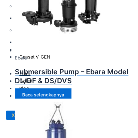
Panel & Kontrol
Panel Electric Pump
Genset
Genset Perkins
Genset Yanmar
Genset V-GEN
Ebara
Submersible Pump – Ebara Model
Toko
DL/DF & DS/DVS
Galeri
Blog
Baca selengkapnya
Kontak
X