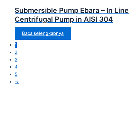
Submersible Pump Ebara – In Line
Centrifugal Pump in AISI 304
Baca selengkapnya
1
2
3
4
5
→