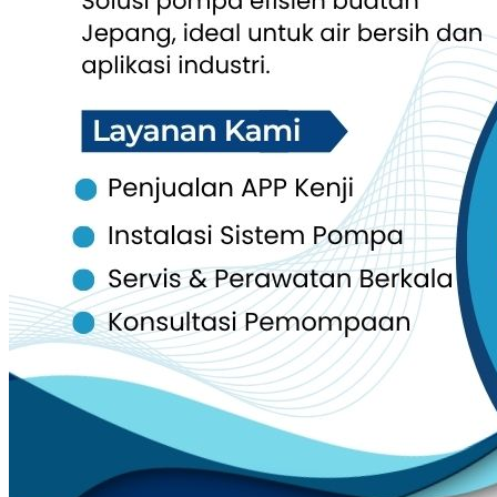
Pompa Khusus & Proyek
Pompa Hydrant
Pompa Isuzu Series
Electro Motor Teco
Pompa Torishima
Pompa Tsurumi
Pompa Southern Cross
Panel & Kontrol
Panel Electric Pump
Genset
Genset Perkins
Genset Yanmar
Genset V-GEN
Toko