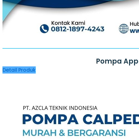
Galeri
Blog
Kontak
X
Pompa App 
Detail Produk